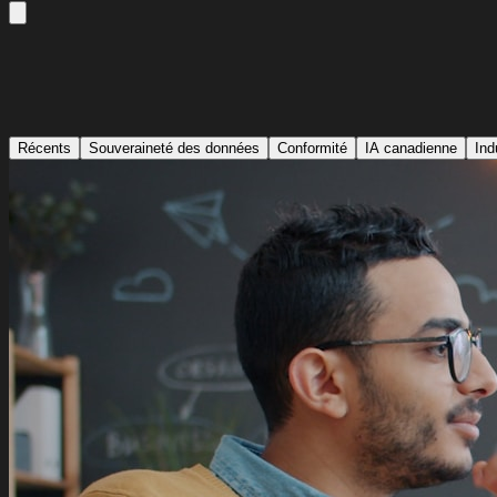
Récents
Souveraineté des données
Conformité
IA canadienne
Ind