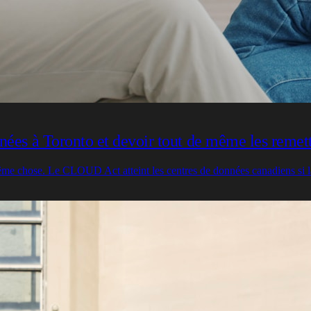
nées à Toronto et devoir tout de même les remet
me chose. Le CLOUD Act atteint les centres de données canadiens si la s