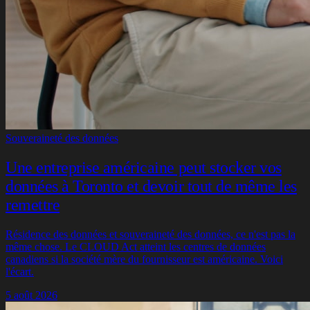
Souveraineté des données
Une entreprise américaine peut stocker vos
données à Toronto et devoir tout de même les
remettre
Résidence des données et souveraineté des données, ce n'est pas la
même chose. Le CLOUD Act atteint les centres de données
canadiens si la société mère du fournisseur est américaine. Voici
l'écart.
5 août 2026