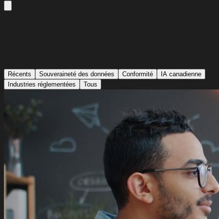
Récents
Souveraineté des données
Conformité
IA canadienne
Industries réglementées
Tous