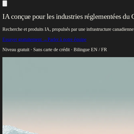
IA conçue pour les
industries réglementées du 
Recherche et produits IA, propulsés par une infrastructure canadienne et
Essayer gratuitement
→
Parler à notre équipe
Niveau gratuit · Sans carte de crédit · Bilingue EN / FR