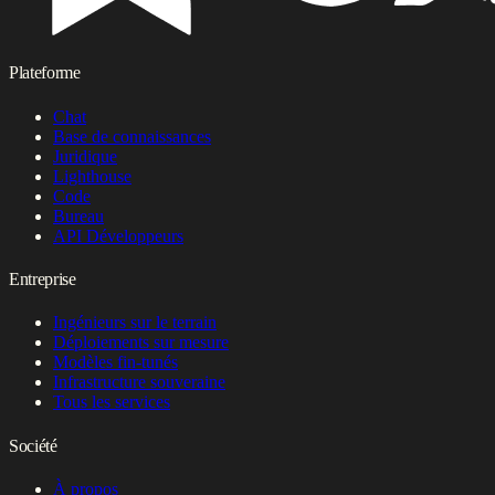
Plateforme
Chat
Base de connaissances
Juridique
Lighthouse
Code
Bureau
API Développeurs
Entreprise
Ingénieurs sur le terrain
Déploiements sur mesure
Modèles fin-tunés
Infrastructure souveraine
Tous les services
Société
À propos