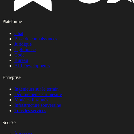
Plateforme
Chat
Base de connaissances
Juridique
Lighthouse
Code
Bureau
API Développeurs
Entreprise
Ingénieurs sur le terrain
Déploiements sur mesure
Modèles fin-tunés
Infrastructure souveraine
Tous les services
Société