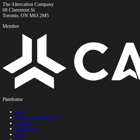
The Altercation Company
68 Claremont St
Toronto, ON M6J 2M5
Membre
Plateforme
Chat
Base de connaissances
Juridique
Lighthouse
Code
Bureau