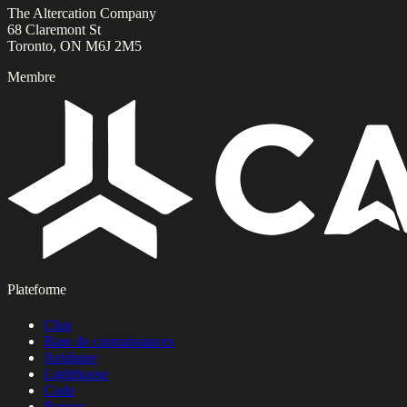
The Altercation Company
68 Claremont St
Toronto, ON M6J 2M5
Membre
Plateforme
Chat
Base de connaissances
Juridique
Lighthouse
Code
Bureau