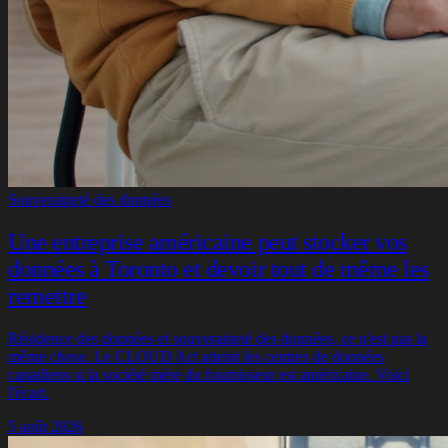
Souveraineté des données
Une entreprise américaine peut stocker vos
données à Toronto et devoir tout de même les
remettre
Résidence des données et souveraineté des données, ce n'est pas la
même chose. Le CLOUD Act atteint les centres de données
canadiens si la société mère du fournisseur est américaine. Voici
l'écart.
5 août 2026