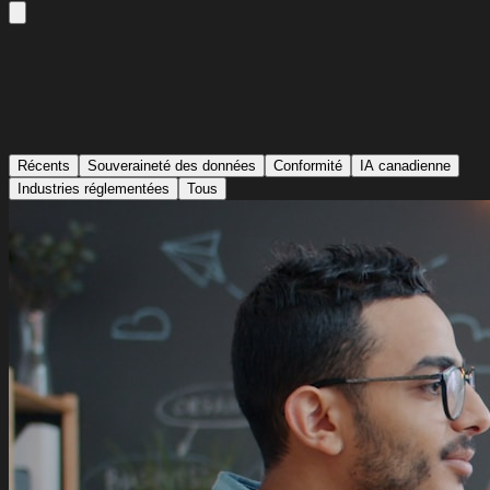
Récents
Souveraineté des données
Conformité
IA canadienne
Industries réglementées
Tous